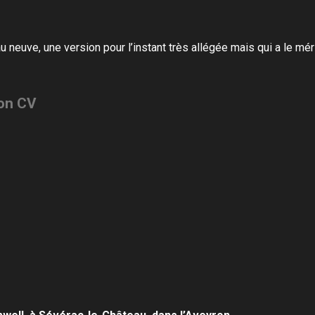
au neuve,
une version pour l’instant très allégée
mais qui a le méri
on CV