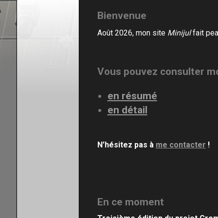
Bienvenue
En résumé
Août 2026, mon site
Minijul
fait pe
Mon CV
Contact
Vous
pouvez consulter m
en résumé
en détail
N’hésitez pas à
me contacter
!
En ce moment