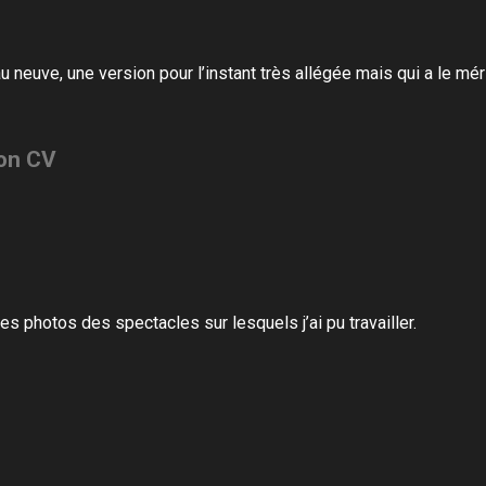
au neuve,
une version pour l’instant très allégée
mais qui a le méri
on CV
ies photos des spectacles sur lesquels j’ai pu travailler.