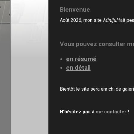
Bienvenue
En résumé
Août 2026, mon site
Minijul
fait pe
Mon CV
Contact
Vous
pouvez consulter m
en résumé
en détail
Bientôt le site sera enrichi de galer
N’hésitez pas à
me contacter
!