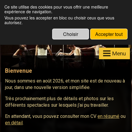
Julien Louisgrand
Ce site utilise des cookies pour vous offrir une meilleure
expérience de navigation.
Eclairagiste, Régisseur lumières, Formateur
Vous pouvez les accepter en bloc ou choisir ceux que vous
Eos
autorisez.
Choisir
Accepter tout
Menu
Bienvenue
Nous sommes en août 2026, et mon site est de nouveau à
jour, dans une nouvelle version simplifiée.
Très prochainement plus de détails et photos sur les
différents spectacles sur lesquels j’ai pu travailler.
En attendant, vous pouvez consulter mon CV
en résumé
ou
en détail
.