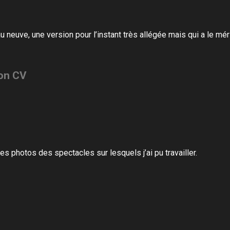
au neuve,
une version pour l’instant très allégée
mais qui a le méri
on CV
ies photos des spectacles sur lesquels j’ai pu travailler.