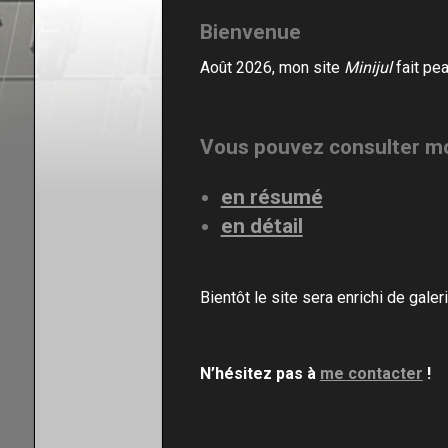
Bienvenue
En résumé
Août 2026, mon site
Minijul
fait pe
Mon CV
Contact
Vous
pouvez consulter m
en résumé
en détail
Bientôt le site sera enrichi de galer
N’hésitez pas à
me contacter
!